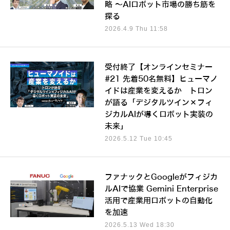
略 ～AIロボット市場の勝ち筋を
探る
2026.4.9 Thu 11:58
受付終了【オンラインセミナー
#21 先着50名無料】ヒューマノ
イドは産業を変えるか トロン
が語る「デジタルツイン×フィ
ジカルAIが導くロボット実装の
未来」
2026.5.12 Tue 10:45
ファナックとGoogleがフィジカ
ルAIで協業 Gemini Enterprise
活用で産業用ロボットの自動化
を加速
2026.5.13 Wed 18:30