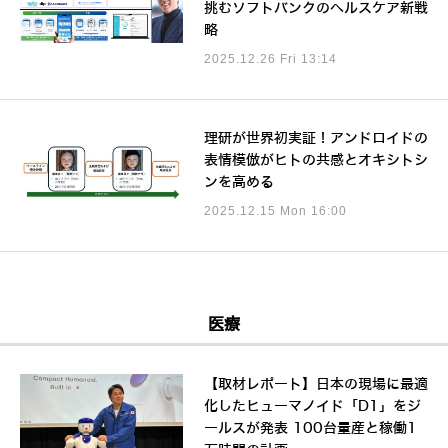
挑むソフトバンクのヘルスケア新戦
略
2025.12.26 Fri 13:14
理研が世界初実証！アンドロイドの
表情模倣がヒトの共感とオキシトシ
ンを高める
2025.12.15 Mon 16:00
医療
【取材レポート】日本の現場に最適
化したヒューマノイド「D1」をジ
ールスが発表 100台量産と稼働1