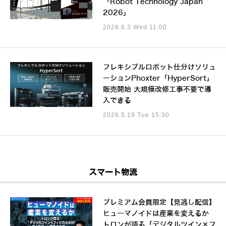
「Robot Technology Japan
2026」
2026.6.3 Wed 11:00
フレキシブルロボット仕分けソリュ
ーションPhoxter「HyperSort」
販売開始 大規模改修工事不要で導
入できる
2026.5.19 Tue 15:30
スマート物流
プレミアム会員限定【見逃し配信】
ヒューマノイドは産業を変えるか
トロンが語る「デジタルツイン×フ