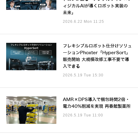
ィジカルAIが導くロボット実装の
未来」
2026.6.22 Mon 11:25
フレキシブルロボット仕分けソリュ
ーションPhoxter「HyperSort」
販売開始 大規模改修工事不要で導
入できる
2026.5.19 Tue 15:30
AMR×DPS導入で梱包時間2倍・
電力40%削減を実現 再春館製薬所
2026.5.19 Tue 11:00