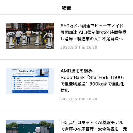
物流
650万ドル調達でヒューマノイド
展開加速 AI自律制御で24時間稼働
し倉庫・製造業の人手不足解決へ
2026.8.6 Thu 16:30
AMR技術を継承、
RobotBank「StarFork 1500」
で重量物搬送1,500kgまで自動化
対応
2026.8.6 Thu 10:20
四足歩行ロボット×AI基盤モデル
で倉庫の在庫管理・安全監視を一元