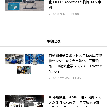
化 DEEP Roboticsが物流DXを牽
引
2026.8.3 Mon 19:00
物流DX
自動棚搬送ロボットと自動倉庫で物
流センターを完全自動化｜三菱食
品・IHI物流産業システム・Exotec
Nihon
2026.7.22 Wed 14:45
AI外観検査・AMR・倉庫制御シス
テムをPhoxterブースで展示予定