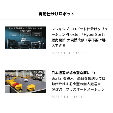
自動仕分けロボット
フレキシブルロボット仕分けソリュ
ーションPhoxter「HyperSort」
販売開始 大規模改修工事不要で導
入できる
2026.5.19 Tue 15:30
日本通運が都市型倉庫に「t-
Sort」を導入 商品を搬送して自
動仕分けする小型の無人搬送車
(AGV) プラスオートメーション
2024.2.1 Thu 15:01