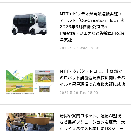
NTTモビリティが自動運転実証フ
ィールド「Co-Creation Hub」を
2026年6月稼働 公道でe-
Palette・シエナなど複数車両を通
年実証
2026.5.27 Wed 19:00
NTT・クボタ・ドコモ、山間部で
のロボット農機遠隔操作に向けモバ
イル×衛星通信の安定化実証に成功
2026.5.26 Tue 18:00
清掃や案内ロボット、遠隔AI監視
など最新ソリューションを展示 大
和ライフネクスト本社にDXショー