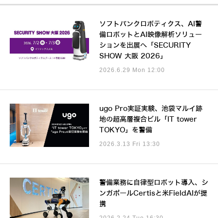
ソフトバンクロボティクス、AI警
備ロボットとAI映像解析ソリュー
ションを出展へ「SECURITY
SHOW 大阪 2026」
2026.6.29 Mon 12:00
ugo Pro実証実験、池袋マルイ跡
地の超高層複合ビル「IT tower
TOKYO」を警備
2026.3.13 Fri 13:30
警備業務に自律型ロボット導入、シ
ンガポールCertisと米FieldAIが提
携
2026.2.24 Tue 16:30