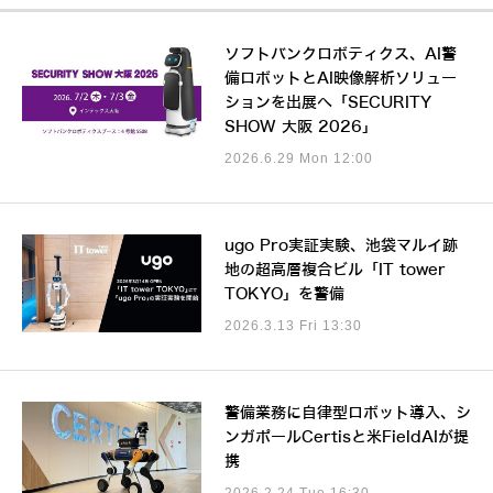
ソフトバンクロボティクス、AI警
備ロボットとAI映像解析ソリュー
ションを出展へ「SECURITY
SHOW 大阪 2026」
2026.6.29 Mon 12:00
ugo Pro実証実験、池袋マルイ跡
地の超高層複合ビル「IT tower
TOKYO」を警備
2026.3.13 Fri 13:30
警備業務に自律型ロボット導入、シ
ンガポールCertisと米FieldAIが提
携
2026.2.24 Tue 16:30