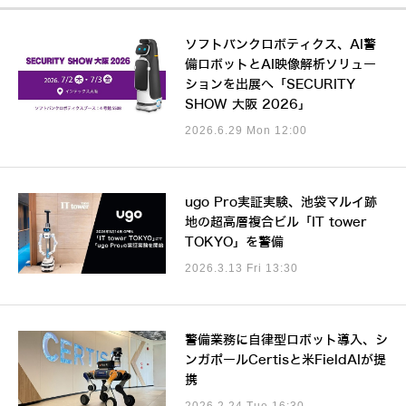
ソフトバンクロボティクス、AI警
備ロボットとAI映像解析ソリュー
ションを出展へ「SECURITY
SHOW 大阪 2026」
2026.6.29 Mon 12:00
ugo Pro実証実験、池袋マルイ跡
地の超高層複合ビル「IT tower
TOKYO」を警備
2026.3.13 Fri 13:30
警備業務に自律型ロボット導入、シ
ンガポールCertisと米FieldAIが提
携
2026.2.24 Tue 16:30