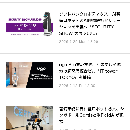
ソフトバンクロボティクス、AI警
備ロボットとAI映像解析ソリュー
ションを出展へ「SECURITY
SHOW 大阪 2026」
2026.6.29 Mon 12:00
ugo Pro実証実験、池袋マルイ跡
地の超高層複合ビル「IT tower
TOKYO」を警備
2026.3.13 Fri 13:30
警備業務に自律型ロボット導入、シ
ンガポールCertisと米FieldAIが提
携
2026.2.24 Tue 16:30