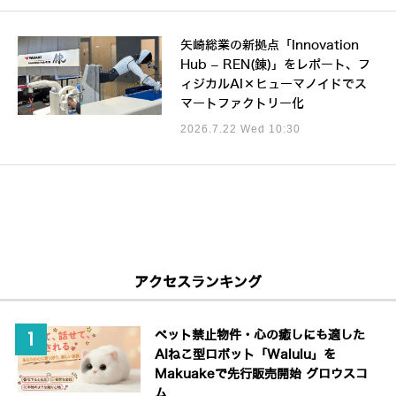
矢崎総業の新拠点「Innovation
Hub – REN(錬)」をレポート、フ
ィジカルAI×ヒューマノイドでス
マートファクトリー化
2026.7.22 Wed 10:30
アクセスランキング
ペット禁止物件・心の癒しにも適した
AIねこ型ロボット「Walulu」を
Makuakeで先行販売開始 グロウスコ
ム