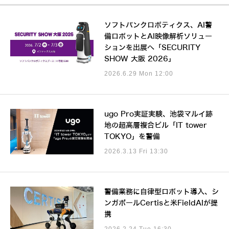
ソフトバンクロボティクス、AI警
備ロボットとAI映像解析ソリュー
ションを出展へ「SECURITY
SHOW 大阪 2026」
2026.6.29 Mon 12:00
ugo Pro実証実験、池袋マルイ跡
地の超高層複合ビル「IT tower
TOKYO」を警備
2026.3.13 Fri 13:30
警備業務に自律型ロボット導入、シ
ンガポールCertisと米FieldAIが提
携
2026.2.24 Tue 16:30