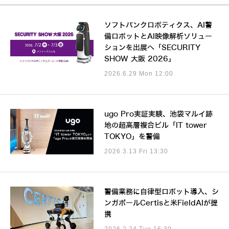
ソフトバンクロボティクス、AI警
備ロボットとAI映像解析ソリュー
ションを出展へ「SECURITY
SHOW 大阪 2026」
2026.6.29 Mon 12:00
ugo Pro実証実験、池袋マルイ跡
地の超高層複合ビル「IT tower
TOKYO」を警備
2026.3.13 Fri 13:30
警備業務に自律型ロボット導入、シ
ンガポールCertisと米FieldAIが提
携
2026.2.24 Tue 16:30