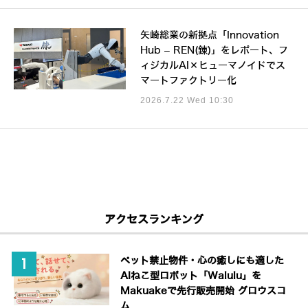
矢崎総業の新拠点「Innovation
Hub – REN(錬)」をレポート、フ
ィジカルAI×ヒューマノイドでス
マートファクトリー化
2026.7.22 Wed 10:30
アクセスランキング
ペット禁止物件・心の癒しにも適した
AIねこ型ロボット「Walulu」を
Makuakeで先行販売開始 グロウスコ
ム