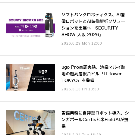
ソフトバンクロボティクス、AI警
備ロボットとAI映像解析ソリュー
ションを出展へ「SECURITY
SHOW 大阪 2026」
2026.6.29 Mon 12:00
ugo Pro実証実験、池袋マルイ跡
地の超高層複合ビル「IT tower
TOKYO」を警備
2026.3.13 Fri 13:30
警備業務に自律型ロボット導入、シ
ンガポールCertisと米FieldAIが提
携
2026.2.24 Tue 16:30