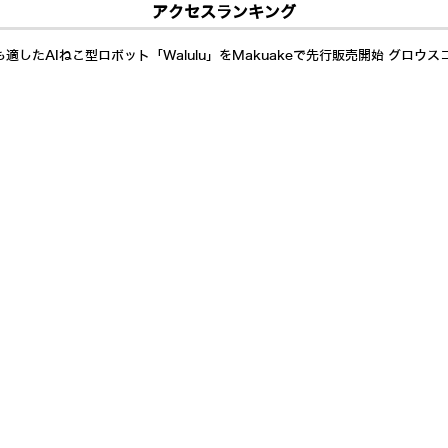
アクセスランキング
したAIねこ型ロボット「Walulu」をMakuakeで先行販売開始 グロウス
ーマノイドへのシステム統合を完了 RobotkitとDOBOT「Atom W」の
相撲大会」が終了、37年の歴史に幕を閉じることを発表