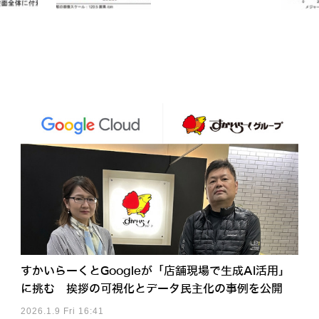
すかいらーくとGoogleが「店舗現場で生成AI活用」
に挑む 挨拶の可視化とデータ民主化の事例を公開
2026.1.9 Fri 16:41