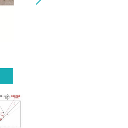
NTT コンクリート構造物の撮影画像か