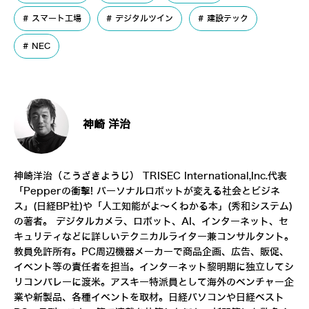
スマート工場
デジタルツイン
建設テック
NEC
神崎 洋治
神崎洋治（こうざきようじ）
TRISEC International,Inc.
代表
「
Pepperの衝撃! パーソナルロボットが変える社会とビジネ
ス
」(日経BP社)や「
人工知能がよ～くわかる本
」(秀和システム)
の著者。 デジタルカメラ、ロボット、AI、インターネット、セ
キュリティなどに詳しいテクニカルライター兼コンサルタント。
教員免許所有。PC周辺機器メーカーで商品企画、広告、販促、
イベント等の責任者を担当。インターネット黎明期に独立してシ
リコンバレーに渡米。アスキー特派員として海外のベンチャー企
業や新製品、各種イベントを取材。日経パソコンや日経ベスト