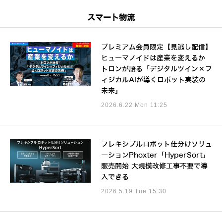
スマート物流
プレミアム会員限定【見逃し配信】
ヒューマノイドは産業を変えるか
トロンが語る「デジタルツイン×フ
ィジカルAIが導くロボット実装の
未来」
2026.6.22 Mon 11:25
フレキシブルロボット仕分けソリュ
ーションPhoxter「HyperSort」
販売開始 大規模改修工事不要で導
入できる
2026.5.19 Tue 15:30