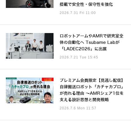
搭載で安全性・保守性を強化
2026.7.31 Fri 11:00
ロボットアームやAMRで研究室全
体の自動化へ Tsubame Labが
「LADEC2026」に出展
2026.7.21 Tue 15:45
プレミアム会員限定【見逃し配信】
自律搬送ロボット「カチャカプロ」
が売れる理由 ～AMRシェア1位を
支える設計思想と開発戦略
2026.7.6 Mon 11:57