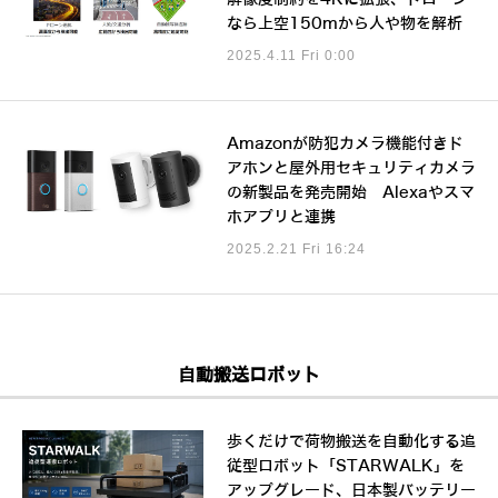
なら上空150mから人や物を解析
2025.4.11 Fri 0:00
Amazonが防犯カメラ機能付きド
アホンと屋外用セキュリティカメラ
の新製品を発売開始 Alexaやスマ
ホアプリと連携
2025.2.21 Fri 16:24
自動搬送ロボット
歩くだけで荷物搬送を自動化する追
従型ロボット「STARWALK」を
アップグレード、日本製バッテリー