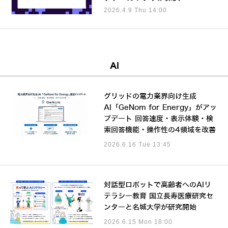
2026.4.9 Thu 14:00
AI
グリッドの電力業界向け生成
AI「GeNom for Energy」がアッ
プデート 回答速度・表示体験・検
索回答機能・操作性の4領域を改善
2026.6.16 Tue 13:45
対話型ロボットで高齢者へのAIリ
テラシー教育 国立長寿医療研究セ
ンターと名城大学が研究開始
2026.6.15 Mon 18:00