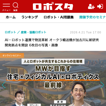
ホーム
ランキング
ロボット・AI用語集
開催予定のセミナ
ロボット
産業・協働ロボット
2026.4.21 Tue 17:00
AI・ロボット連携で物流革新 オークラ輸送機が加古川に新研究
開発拠点を開設 6枚目の写真・画像