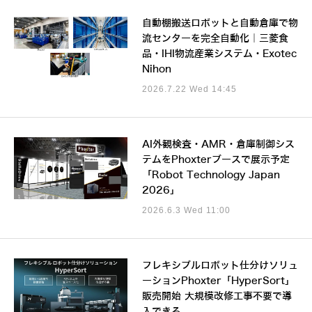
自動棚搬送ロボットと自動倉庫で物
流センターを完全自動化｜三菱食
品・IHI物流産業システム・Exotec
Nihon
2026.7.22 Wed 14:45
AI外観検査・AMR・倉庫制御シス
テムをPhoxterブースで展示予定
「Robot Technology Japan
2026」
2026.6.3 Wed 11:00
フレキシブルロボット仕分けソリュ
ーションPhoxter「HyperSort」
販売開始 大規模改修工事不要で導
入できる