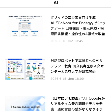
AI
グリッドの電力業界向け生成
AI「GeNom for Energy」がアッ
プデート 回答速度・表示体験・検
索回答機能・操作性の4領域を改善
2026.6.16 Tue 13:45
対話型ロボットで高齢者へのAIリ
テラシー教育 国立長寿医療研究セ
ンターと名城大学が研究開始
2026.6.15 Mon 18:00
【日本語デモ動画アリ】Googleが
リアルタイム音声翻訳モデルを発
表 遂に言語の壁がなくなりそう