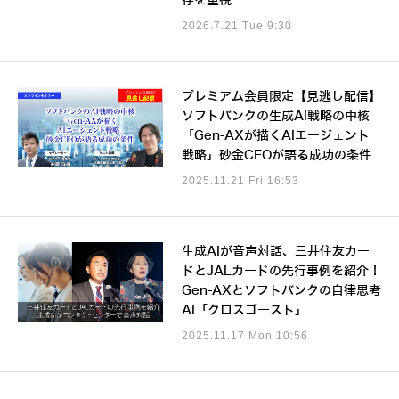
存を重視
2026.7.21 Tue 9:30
プレミアム会員限定【見逃し配信】
ソフトバンクの生成AI戦略の中核
「Gen-AXが描くAIエージェント
戦略」砂金CEOが語る成功の条件
2025.11.21 Fri 16:53
生成AIが音声対話、三井住友カー
ドとJALカードの先行事例を紹介！
Gen-AXとソフトバンクの自律思考
AI「クロスゴースト」
2025.11.17 Mon 10:56