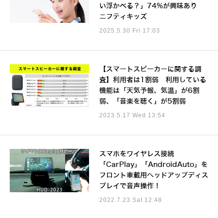
い浮かべる？」74%が興味あり
ニフティキッズ
2025.5.30 Fri 17:03
【スマートスピーカーに関する調
査】利用者は1割弱 利用している
機能は「天気予報、気温」が6割
弱、「音楽を聴く」が5割弱
2023.5.17 Wed 13:54
スマホをワイヤレス接続
「CarPlay」「AndroidAuto」を
フロント車載用ヘッドアップディス
プレイで音声操作！
2022.7.23 Sat 12:48