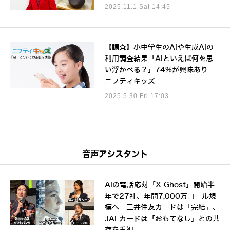
2025.11.1 Sat 14:45
【調査】小中学生のAIや生成AIの
利用調査結果「AIといえば何を思
い浮かべる？」74%が興味あり
ニフティキッズ
2025.5.30 Fri 17:03
音声アシスタント
AIの電話応対「X-Ghost」開始半
年で27社、年間7,000万コール規
模へ 三井住友カードは「完結」、
JALカードは「おもてなし」との共