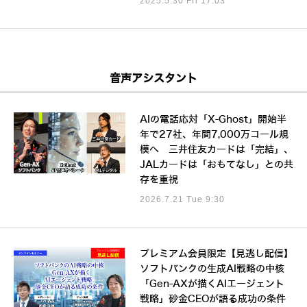
2025.5.30 Fri 17:03
音声アシスタント
AIの電話応対「X-Ghost」開始半
年で27社、年間7,000万コール規
模へ 三井住友カードは「完結」、
JALカードは「おもてなし」との共
存を重視
2026.7.21 Tue 9:30
プレミアム会員限定【見逃し配信】
ソフトバンクの生成AI戦略の中核
「Gen-AXが描くAIエージェント
戦略」砂金CEOが語る成功の条件