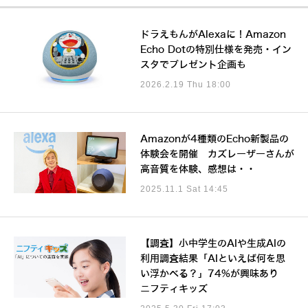
ドラえもんがAlexaに！Amazon
Echo Dotの特別仕様を発売・イン
スタでプレゼント企画も
2026.2.19 Thu 18:00
Amazonが4種類のEcho新製品の
体験会を開催 カズレーザーさんが
高音質を体験、感想は・・
2025.11.1 Sat 14:45
【調査】小中学生のAIや生成AIの
利用調査結果「AIといえば何を思
い浮かべる？」74%が興味あり
ニフティキッズ