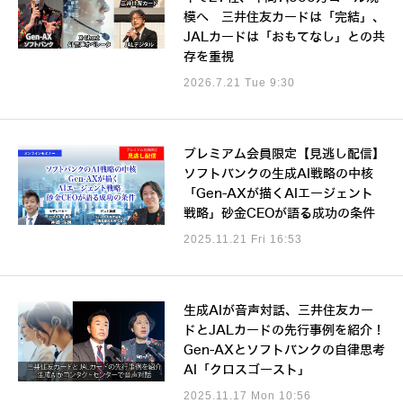
模へ 三井住友カードは「完結」、
JALカードは「おもてなし」との共
存を重視
2026.7.21 Tue 9:30
プレミアム会員限定【見逃し配信】
ソフトバンクの生成AI戦略の中核
「Gen-AXが描くAIエージェント
戦略」砂金CEOが語る成功の条件
2025.11.21 Fri 16:53
生成AIが音声対話、三井住友カー
ドとJALカードの先行事例を紹介！
Gen-AXとソフトバンクの自律思考
AI「クロスゴースト」
2025.11.17 Mon 10:56