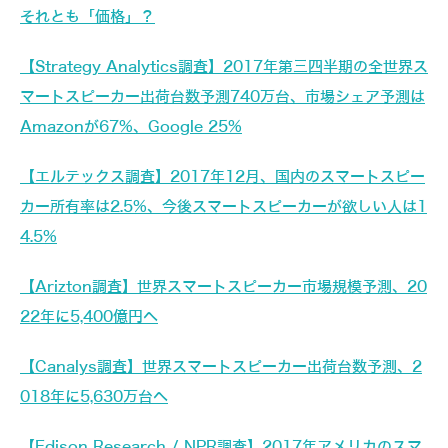
それとも「価格」？
【Strategy Analytics調査】2017年第三四半期の全世界ス
マートスピーカー出荷台数予測740万台、市場シェア予測は
Amazonが67%、Google 25%
【エルテックス調査】2017年12月、国内のスマートスピー
カー所有率は2.5%、今後スマートスピーカーが欲しい人は1
4.5%
【Arizton調査】世界スマートスピーカー市場規模予測、20
22年に5,400億円へ
【Canalys調査】世界スマートスピーカー出荷台数予測、2
018年に5,630万台へ
【Edison Research / NPR調査】2017年アメリカのスマ