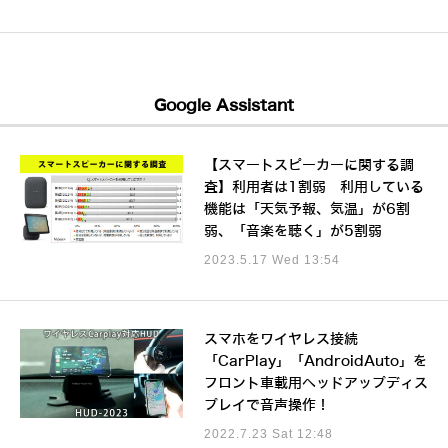
Google Assistant
【スマートスピーカーに関する調
査】利用者は1割弱 利用している
機能は「天気予報、気温」が6割
弱、「音楽を聴く」が5割弱
2023.5.17 Wed 13:54
スマホをワイヤレス接続
「CarPlay」「AndroidAuto」を
フロント車載用ヘッドアップディス
プレイで音声操作！
2022.7.23 Sat 12:48