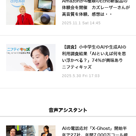
Amazonが4種類のEcho新製品の
体験会を開催 カズレーザーさんが
高音質を体験、感想は・・
2025.11.1 Sat 14:45
【調査】小中学生のAIや生成AIの
利用調査結果「AIといえば何を思
い浮かべる？」74%が興味あり
ニフティキッズ
2025.5.30 Fri 17:03
音声アシスタント
AIの電話応対「X-Ghost」開始半
年で27社、年間7,000万コール規